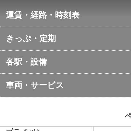
運賃・経路・時刻表
アクセス検索
各駅の時
きっぷ・定期
東海道・山陽新幹線の時
ＪＲ東海
刻表
定期運賃検索
新幹線の
各駅・設備
空席情報
通勤・通学定期券のご購
在来線特
のぞみの全席指定席
在来線特
入方法
主な駅のご案内
サービス
きっぷう
車両・サービス
全席指定
お得なきっぷ
お身体の不自由なお客
きっぷの
お忘れ物
Supreme 
様・
車両のご案内
障がいをお持ちのお
サポートつき指定席券売
お客様サ
客様へ
無料Wi-F
機
当社施設