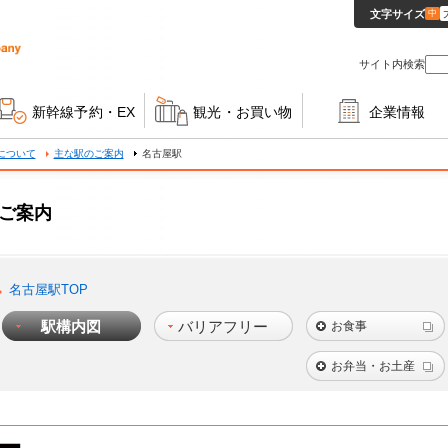
文字サイズ
中
サイト内検索
新幹線予約・EX
観光・お買い物
企業情報
について
主な駅のご案内
名古屋駅
ご案内
名古屋駅TOP
駅構内図
バリアフリー
お食事
お弁当・お土産