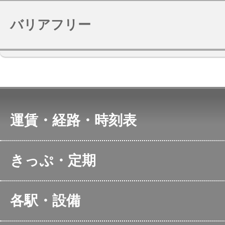
バリアフリー
運賃・経路・時刻表
アクセス検索
各駅の時
きっぷ・定期
東海道・山陽新幹線の時
ＪＲ東海
刻表
定期運賃検索
新幹線の
各駅・設備
空席情報
通勤・通学定期券のご購
在来線特