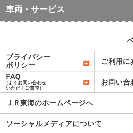
のぞみの全席指定席
在来線特
入方法
主な駅のご案内
サービス
きっぷう
車両・サービス
全席指定
お得なきっぷ
お身体の不自由なお客
きっぷの
お忘れ物
Supreme 
様・
車両のご案内
障がいをお持ちのお
サポートつき指定席券売
お客様サ
客様へ
無料Wi-F
機
当社施設
車内販売のご案内
荷物に関
プライバシー
行為につ
ご利用に
ポリシー
ビジネス向けサービス一
FAQ
覧
お問い合
（よくお問い合わせ
いただくご質問）
ＪＲ東海のホームページへ
ソーシャルメディアについて