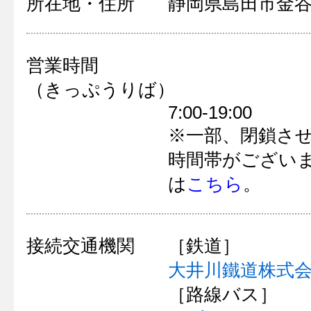
所在地・住所
静岡県島田市金谷新
営業時間
（きっぷうりば）
7:00-19:00
※一部、閉鎖さ
時間帯がござい
は
こちら
。
接続交通機関
［鉄道］
大井川鐵道株式
［路線バス］