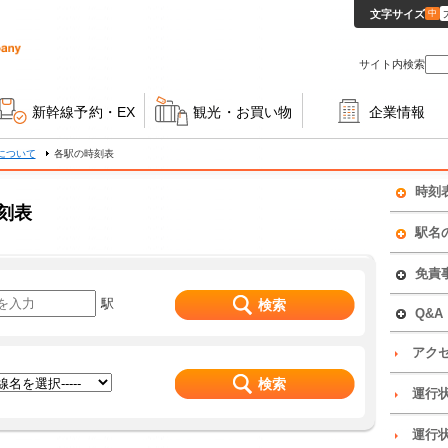
文字サイズ
中
サイト内検索
新幹線予約・EX
観光・お買い物
企業情報
について
各駅の時刻表
時刻
刻表
東海道新
駅名
中央本線
・駅名か
免責
てくだ
東海道本
駅
検索
・漢字も
情報の品
Q&A
垣～美濃
ださい
注意を払
列車の時
Q:
どの
アク
太多線（
の情報が
できま
で、あく
検索
御殿場線
A:
ださい。
運行
東海
列車の時
した当
関西本線
る場合が
の運行
運行
本ページ