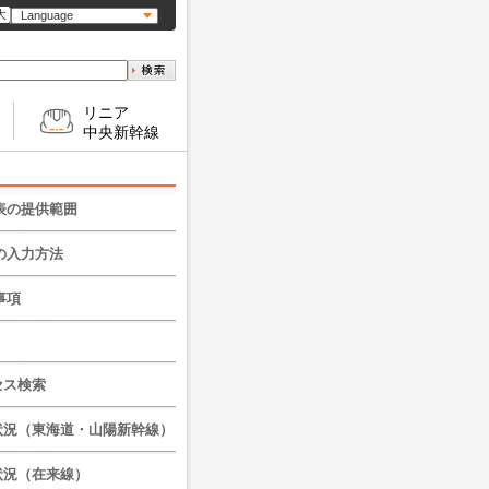
大
Language
リニア
中央新幹線
表の提供範囲
幹線（東京～新大阪）
の入力方法
（名古屋～塩尻）
ら探すは、直接駅名を入力し
事項
さい。
線（熱海～米原）／（大
しくはひらがなで入力してく
質につきましては細心の
赤坂）
。
っておりますが、実際の
刻および車両と本ページ
ような時刻表を見ることが
セス検索
多治見～美濃太田）
異なる場合もありますの
すか
まで目安としてご利用く
（国府津～沼津）
状況（東海道・山陽新幹線）
道新幹線については、検索
刻および車両は変更とな
日から1ヶ月先までの列車
（名古屋～亀山）
あります。
時刻をご覧いただけます。
状況（在来線）
の情報に基づいて、お客