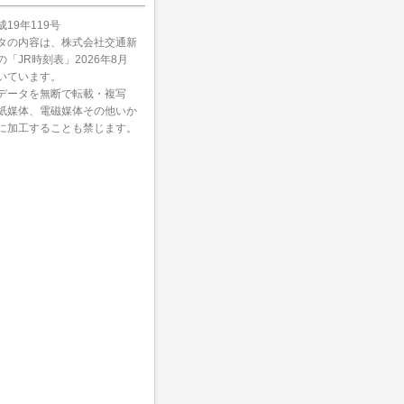
については、駅に掲出して
された行動の結果、お客
富士～甲府）
のと同じ時刻表をご覧いた
を被ることがあっても、
19年119号
す。
かなる責任も負いかねま
（亀山～新宮）
タの内容は、株式会社交通新
予めご了承ください。
「JR時刻表」2026年8月
内容がおかしいのですが。
豊橋～辰野）
いています。
日付、内容などを
こちら
ま
データを無断で転載・複写
松阪～伊勢奥津）
らせいただければ幸いで
紙媒体、電磁媒体その他いか
に加工することも禁じます。
武豊～大府）
多気～鳥羽）
（岐阜～猪谷）