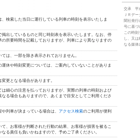
在来線
様が判断
身延線（
いるも
様が損害
交承 平成
だけま
当社はい
紀勢本線
ＪＲデー
すので、
、検索した当日に運行している列車の時刻を表示いたしま
聞社発行の
Q:
表示
飯田線（
号に基づ
A:
駅や
この時刻
掲出しているものと同じ時刻表を表示いたします。なお、停
名松線（
でお知
し、又は
準の所要時間を記載しておりますが、列車により異なりますの
す。
なる媒体
武豊線（
ては、一部を除き表示されておりません。
参宮線（
運休や時刻変更については、ご案内していないことがありま
高山本線
変更となる場合があります。
は細心の注意を払っておりますが、実際の列車の時刻および
異なる場合もありますので、あくまで目安としてご利用くださ
や列車が決まっている場合は、
アクセス検索
のご利用が便利
て、お客様が判断された行動の結果、お客様が損害を被るこ
かなる責任も負いかねますので、予めご了承ください。