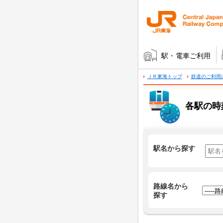
駅・電車ご利用
ＪＲ東海トップ
鉄道のご利用
各駅の時
駅名から探す
路線名から
探す