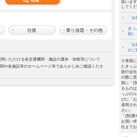
検索
扱います
してくだ
「お
きっ
往復
乗り放題・その他
則）
「お
のご
利用いただける各交通機関・施設の運休・休館等について
※券面に
関や各施設等のホームページ等であらかじめご確認くださ
たきっぷ
旅行会社
の際に受
面に「(
るものは
っぷのル
びに「お
適用され
さい。
「(契)
お買い求
社までお