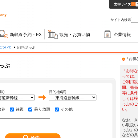
文字サイズ
中
サイト内検索
新幹線予約・EX
観光・お買い物
企業情報
について
お得なきっぷ
「お得
っぷ
「お得な
っては、
ご利用設
間、発売
駅)
目的地(駅)
等に条件
しくは検
っぷのご
数券
往復
乗り放題
その他
い。
なお、き
い取扱い
っぷ」の
などの共