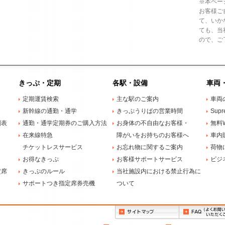
※本ペー
お客様ご
て、いか
ても、当
ので、ご
きっぷ・定期
各駅・設備
車両
定期運賃検索
主な駅のご案内
車両
新幹線の通勤・通学
きっぷうりばの営業時間
Supr
刻表
通勤・通学定期券のご購入方法
お身体の不自由なお客様・
無料W
在来線特急
障がいをお持ちのお客様へ
車内
チケットレスサービス
お忘れ物に関するご案内
荷物
お得なきっぷ
お客様サポートサービス
ビジ
定席
きっぷのルール
当社施設内における禁止行為に
サポートつき指定席券売機
ついて
サイトマップ
FAQ（よくお