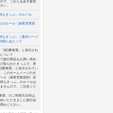
ので、これらを必ず参照
さい。
得なきっぷ」のルール
ぷのルール（旅客営業規
得なきっぷ」ご案内ページ
利用にあたって
「(契)乗車票」と表示され
について
で旅行商品をお買い求め
け取られたきっぷで、券
契)乗車票」と表示されてい
、このホームページのき
ール（旅客営業規則）並
得なきっぷ」のルールは
ませんので、ご注意くだ
乗車票」のご利用方法等は、
めいただきました旅行会
尋ねください。