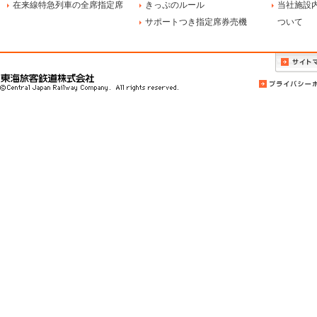
在来線特急列車の
全席指定席
きっぷのルール
当社施設
サポートつき指定席券売機
ついて
プライバシー
東海旅客鉄道株式会社 ©Central Japan
Railway Company. All rights reserved.