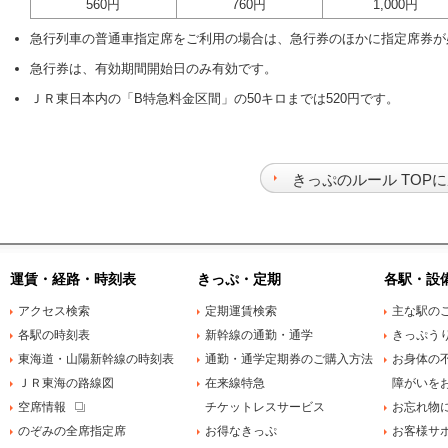
560円
760円
1,000円
急行列車の普通車指定席をご利用の場合は、急行券のほかに指定席券が
急行券は、有効期間開始日のみ有効です。
ＪＲ東日本内の「B特急料金区間」の50キロまでは520円です。
きっぷのルール TOP
運賃・経路・時刻表
きっぷ・定期
各駅・設
アクセス検索
定期運賃検索
主な駅の
各駅の時刻表
新幹線の通勤・通学
きっぷう
東海道・山陽新幹線の時刻表
通勤・通学定期券のご購入方法
お身体の
ＪＲ東海の路線図
在来線特急
障がいを
空席情報
チケットレスサービス
お忘れ物
のぞみの全席指定席
お得なきっぷ
お客様サ