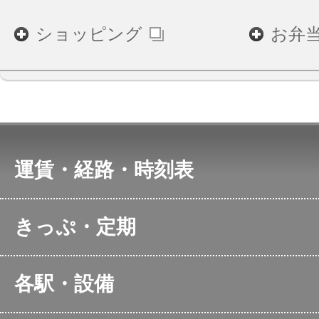
ショッピング
お弁
運賃・経路・時刻表
アクセス検索
各駅の時
きっぷ・定期
東海道・山陽新幹線の時
ＪＲ東海
刻表
定期運賃検索
新幹線の
各駅・設備
空席情報
通勤・通学定期券のご購
在来線特
のぞみの全席指定席
在来線特