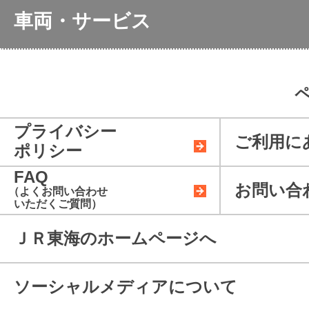
入方法
主な駅のご案内
サービス
きっぷう
車両・サービス
全席指定
お得なきっぷ
お身体の不自由なお客
きっぷの
お忘れ物
Supreme 
様・
車両のご案内
障がいをお持ちのお
サポートつき指定席券売
お客様サ
客様へ
無料Wi-F
機
当社施設
車内販売のご案内
荷物に関
プライバシー
行為につ
ご利用に
ポリシー
ビジネス向けサービス一
FAQ
覧
お問い合
（よくお問い合わせ
いただくご質問）
ＪＲ東海のホームページへ
ソーシャルメディアについて